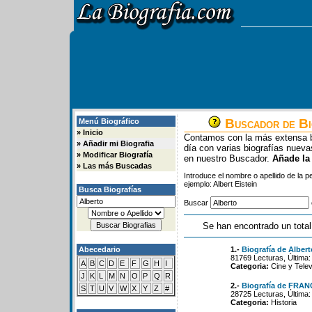
Buscador de Bi
Menú Biográfico
»
Inicio
Contamos con la más extensa b
»
Añadir mi Biografia
día con varias biografías nue
»
Modificar Biografía
en nuestro Buscador.
Añade la
»
Las más Buscadas
Introduce el nombre o apellido de la 
ejemplo: Albert Eistein
Busca Biografías
Buscar
Se han encontrado un total
Abecedario
1.-
Biografía de Alber
81769 Lecturas, Última:
A
B
C
D
E
F
G
H
I
Categoria:
Cine y Telev
J
K
L
M
N
O
P
Q
R
2.-
Biografía de FR
S
T
U
V
W
X
Y
Z
#
28725 Lecturas, Última:
Categoria:
Historia