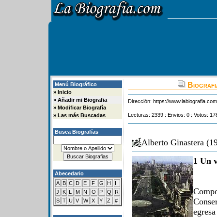
Biografi
Menú Biográfico
»
Inicio
»
Añadir mi Biografia
Dirección:
https://www.labiografia.co
»
Modificar Biografía
Lecturas: 2339 : Envios: 0 : Votos: 17
»
Las más Buscadas
Busca Biografías
Alberto Ginastera (
1 Un v
Abecedario
A
B
C
D
E
F
G
H
I
Compo
J
K
L
M
N
O
P
Q
R
Conser
S
T
U
V
W
X
Y
Z
#
egresa